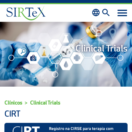
Skip to content
Clinical Trials
Clínicos
Clinical Trials
CIRT