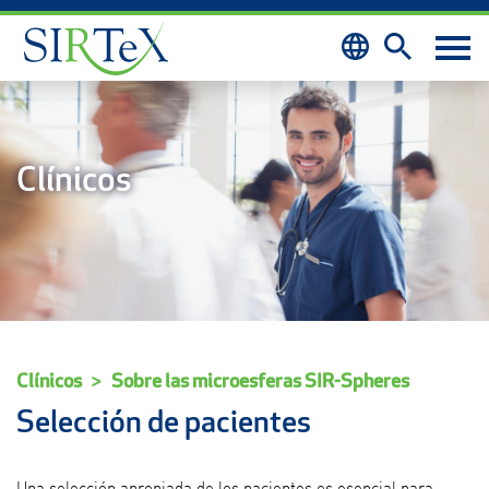
Skip to content
Clínicos
Clínicos
Sobre las microesferas SIR-Spheres
Selección de pacientes
Una selección apropiada de los pacientes es esencial para